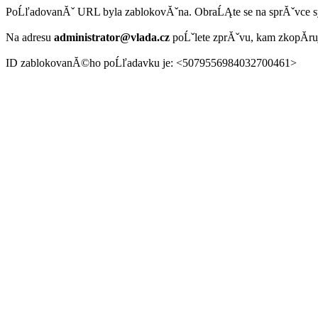
PoĹľadovanĂˇ URL byla zablokovĂˇna. ObraĹĄte se na sprĂˇvce 
Na adresu
administrator@vlada.cz
poĹˇlete zprĂˇvu, kam zkopĂ­r
ID zablokovanĂ©ho poĹľadavku je: <5079556984032700461>