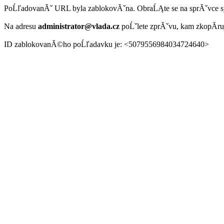
PoĹľadovanĂˇ URL byla zablokovĂˇna. ObraĹĄte se na sprĂˇvce 
Na adresu
administrator@vlada.cz
poĹˇlete zprĂˇvu, kam zkopĂ­r
ID zablokovanĂ©ho poĹľadavku je: <5079556984034724640>