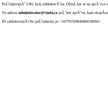
PoĹľadovanĂˇ URL byla zablokovĂˇna. ObraĹĄte se na sprĂˇvce 
Na adresu
administrator@vlada.cz
poĹˇlete zprĂˇvu, kam zkopĂ­r
ID zablokovanĂ©ho poĹľadavku je: <5079556984086058094>