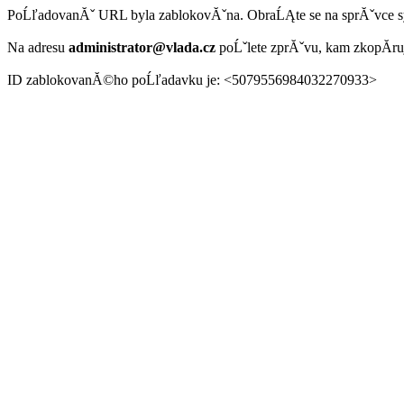
PoĹľadovanĂˇ URL byla zablokovĂˇna. ObraĹĄte se na sprĂˇvce 
Na adresu
administrator@vlada.cz
poĹˇlete zprĂˇvu, kam zkopĂ­r
ID zablokovanĂ©ho poĹľadavku je: <5079556984032270933>