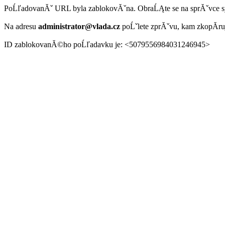
PoĹľadovanĂˇ URL byla zablokovĂˇna. ObraĹĄte se na sprĂˇvce 
Na adresu
administrator@vlada.cz
poĹˇlete zprĂˇvu, kam zkopĂ­r
ID zablokovanĂ©ho poĹľadavku je: <5079556984031246945>