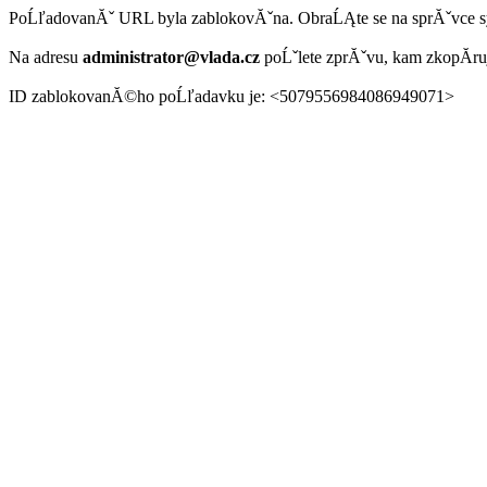
PoĹľadovanĂˇ URL byla zablokovĂˇna. ObraĹĄte se na sprĂˇvce 
Na adresu
administrator@vlada.cz
poĹˇlete zprĂˇvu, kam zkopĂ­r
ID zablokovanĂ©ho poĹľadavku je: <5079556984086949071>