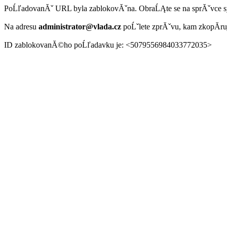
PoĹľadovanĂˇ URL byla zablokovĂˇna. ObraĹĄte se na sprĂˇvce 
Na adresu
administrator@vlada.cz
poĹˇlete zprĂˇvu, kam zkopĂ­r
ID zablokovanĂ©ho poĹľadavku je: <5079556984033772035>