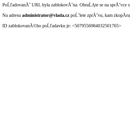
PoĹľadovanĂˇ URL byla zablokovĂˇna. ObraĹĄte se na sprĂˇvce 
Na adresu
administrator@vlada.cz
poĹˇlete zprĂˇvu, kam zkopĂ­r
ID zablokovanĂ©ho poĹľadavku je: <5079556984032501765>