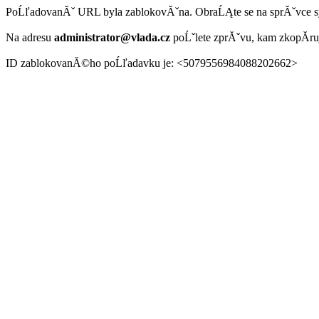
PoĹľadovanĂˇ URL byla zablokovĂˇna. ObraĹĄte se na sprĂˇvce 
Na adresu
administrator@vlada.cz
poĹˇlete zprĂˇvu, kam zkopĂ­r
ID zablokovanĂ©ho poĹľadavku je: <5079556984088202662>