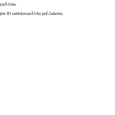
systĂ©mu.
ujete ID zablokovanĂ©ho poĹľadavku.