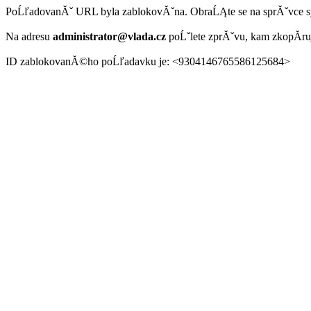
PoĹľadovanĂˇ URL byla zablokovĂˇna. ObraĹĄte se na sprĂˇvce 
Na adresu
administrator@vlada.cz
poĹˇlete zprĂˇvu, kam zkopĂ­r
ID zablokovanĂ©ho poĹľadavku je: <9304146765586125684>