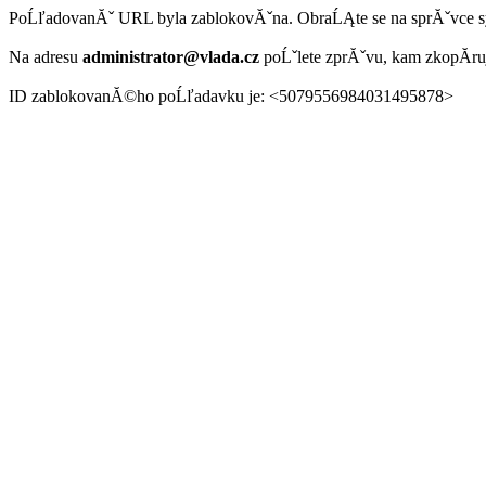
PoĹľadovanĂˇ URL byla zablokovĂˇna. ObraĹĄte se na sprĂˇvce 
Na adresu
administrator@vlada.cz
poĹˇlete zprĂˇvu, kam zkopĂ­r
ID zablokovanĂ©ho poĹľadavku je: <5079556984031495878>