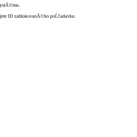
systĂ©mu.
ujete ID zablokovanĂ©ho poĹľadavku.